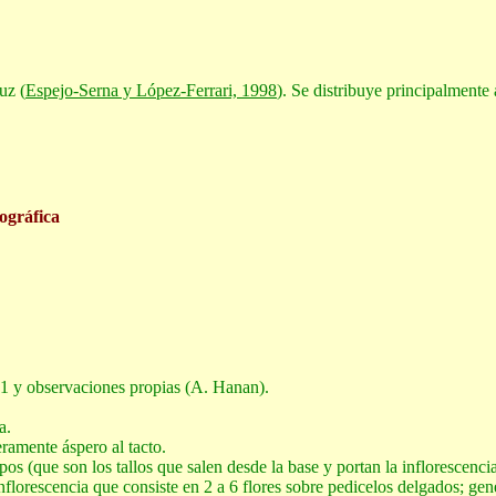
uz (
Espejo-Serna y López-Ferrari, 1998
). Se distribuye principalmente 
eográfica
01 y observaciones propias (A. Hanan).
a.
ramente áspero al tacto.
os (que son los tallos que salen desde la base y portan la inflorescenci
inflorescencia que consiste en 2 a 6 flores sobre pedicelos delgados; gen