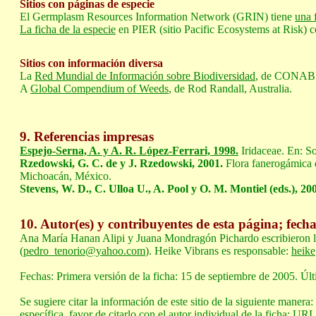
Sitios con páginas de especie
El Germplasm Resources Information Network (GRIN) tiene
una 
La ficha de la especie
en PIER (sitio Pacific Ecosystems at Risk) co
Sitios con información diversa
La
Red Mundial de Información sobre Biodiversidad
, de CONABIO
A
Global Compendium of Weeds
, de Rod Randall, Australia.
9. Referencias
impresas
Espejo-Serna, A. y A. R. López-Ferrari, 1998.
Iridaceae. En: S
Rzedowski, G. C. de y J. Rzedowski, 2001.
Flora fanerogámica d
Michoacán, México.
Stevens, W. D., C. Ulloa U., A. Pool y O. M. Montiel (eds.), 20
10. Autor(es) y contribuyentes de esta página; fech
Ana María Hanan Alipi y Juana Mondragón Pichardo escribieron la 
(
pedro_tenorio@yahoo.com
). Heike Vibrans es responsable:
heik
Fechas: Primera versión de la ficha: 15 de septiembre de 2005. Últ
Se sugiere citar la información de este sitio de la siguiente maner
específica, favor de citarlo con el autor individual de la ficha: U