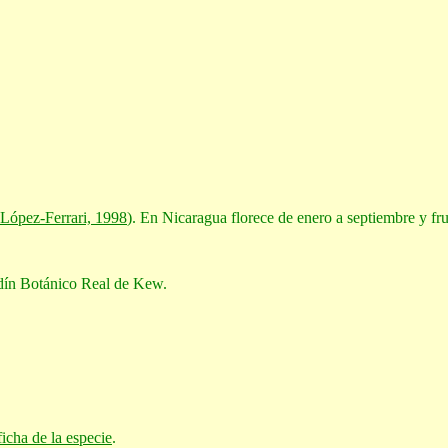
 López-Ferrari, 1998
). En Nicaragua florece de enero a septiembre y fru
dín Botánico Real de Kew.
ficha de la especie
.