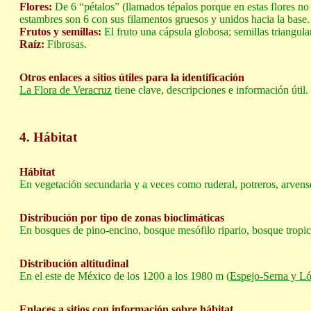
Flores:
De 6 “pétalos” (llamados tépalos porque en estas flores no se
estambres son 6 con sus filamentos gruesos y unidos hacia la base.
Frutos y semillas:
El fruto una cápsula globosa; semillas triangula
Raíz:
Fibrosas.
Otros enlaces a sitios útiles para la identificación
La Flora de Veracruz
tiene clave, descripciones e información útil.
4. Hábitat
Hábitat
En vegetación secundaria y a veces como ruderal, potreros, arvens
Distribución por tipo de zonas bioclimáticas
En bosques de pino-encino, bosque mesófilo ripario, bosque tropica
Distribución altitudinal
En el este de México de los 1200 a los 1980 m (
Espejo-Serna y Ló
Enlaces a sitios con información sobre hábitat