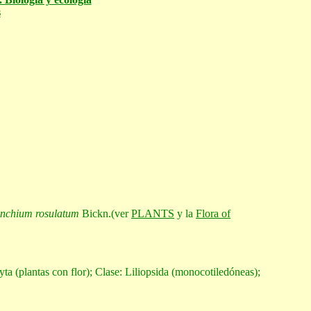
s
inchium rosulatum
Bickn.(ver
PLANTS
y la
Flora of
ta (plantas con flor); Clase: Liliopsida (monocotiledóneas);