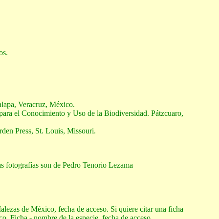
os.
Xalapa, Veracruz, México.
para el Conocimiento y Uso de la Biodiversidad. Pátzcuaro,
rden Press, St. Louis, Missouri.
as fotografías son de Pedro Tenorio Lezama
Malezas de México, fecha de acceso. Si quiere citar una ficha
ico, Ficha - nombre de la especie, fecha de acceso.