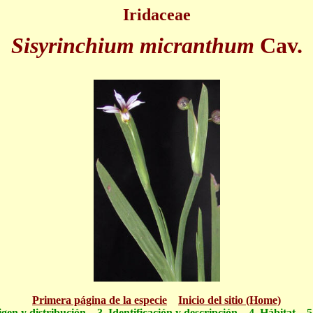
Iridaceae
Sisyrinchium micranthum
Cav.
Primera página de la especie
Inicio del sitio (Home)
igen y distribución
3. Identificación y descripción
4. Hábitat
5