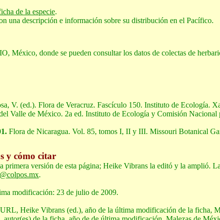
ficha de la especie
.
n una descripción e información sobre su distribución en el Pacífico.
, México, donde se pueden consultar los datos de colectas de herbari
osa, V. (ed.). Flora de Veracruz. Fascículo 150. Instituto de Ecología. 
el Valle de México. 2a ed. Instituto de Ecología y Comisión Nacional 
01.
Flora de Nicaragua. Vol. 85, tomos I, II y III. Missouri Botanical Ga
as y cómo citar
primera versión de esta página; Heike Vibrans la editó y la amplió. L
e@colpos.mx
.
ima modificación: 23 de julio de 2009.
a: URL, Heike Vibrans (ed.), año de la última modificación de la ficha, 
RL, autor(es) de la ficha, año de de última modificación, Malezas de Méx