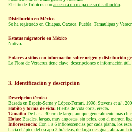
El sitio de Trópicos con
acceso a un mapa de su distribución
.
Distribución en México
Se ha registrado en Chiapas, Oaxaca, Puebla, Tamaulipas y Veracr
Estatus migratorio en México
Nativo.
Enlaces a sitios con información sobre origen y distribución g
La Flora de Veracruz
tiene clave, descripciones e información útil.
3. Identificación y descripción
Descripción técnica
Basada en Espejo-Serna y López-Ferrari, 1998; Stevens
et al
., 20
Hábito y forma de vida:
Hierba de vida corta, erecta.
Tamaño:
De hasta 30 cm de largo, aunque generalmente más chic
Hojas:
Basales, largas, muy angostas, sin pelos, con el margen lige
Inflorescencia:
Con 1 a 6 inflorescencias por cada planta, los escap
hacia el ápice del escapo 2 brácteas, de largo desigual, abrazan la 