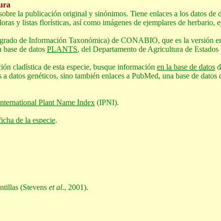
ura
bre la publicación original y sinónimos. Tiene enlaces a los datos de d
oras y listas florísticas, así como imágenes de ejemplares de herbario, e
egrado de Información Taxonómica) de CONABIO, que es la versión en 
a base de datos
PLANTS
, del Departamento de Agricultura de Estados
ación cladística de esta especie, busque información
en la base de datos
d
as a datos genéticos, sino también enlaces a PubMed, una base de datos
International Plant Name Index
(IPNI).
ficha de la especie
.
ntillas (Stevens
et al
., 2001).